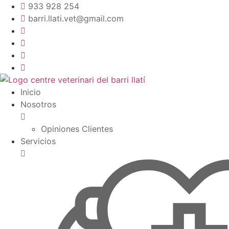
Ir
933 928 254
al
barri.llati.vet@gmail.com
contenido
Inicio
Nosotros
Opiniones Clientes
Servicios